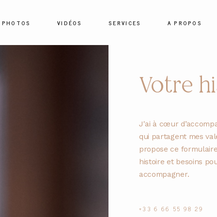
PHOTOS
VIDÉOS
SERVICES
A PROPOS
HOME
Votre hi
PHOTOS
J'ai à cœur d’accomp
VIDÉOS
qui partagent mes val
propose ce formulaire
SERVICES
histoire et besoins po
accompagner.
A PROPOS
+33 6 66 55 98 29