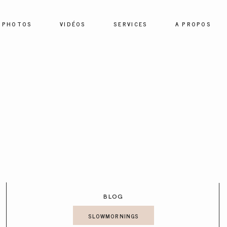
PHOTOS
VIDÉOS
SERVICES
A PROPOS
HOME
PHOTOS
VIDÉOS
SERVICES
BLOG
A PROPOS
SLOWMORNINGS