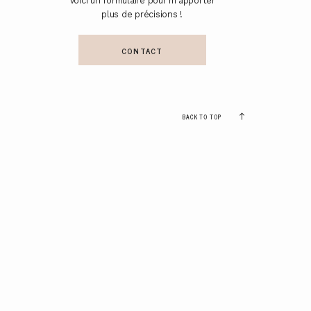
Voici un formulaire pour m'apporter
plus de précisions !
CONTACT
BACK TO TOP