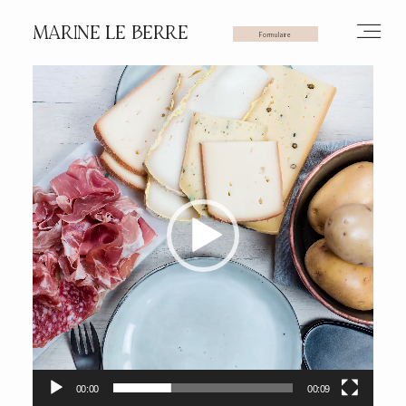
MARINE LE BERRE
Formulaire
Lecteur
vidéo
HOME
PHOTOS
VIDÉOS
SERVICES
00:00
00:09