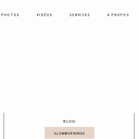
PHOTOS
VIDÉOS
SERVICES
A PROPOS
HOME
PHOTOS
VIDÉOS
SERVICES
BLOG
A PROPOS
SLOWMORNINGS