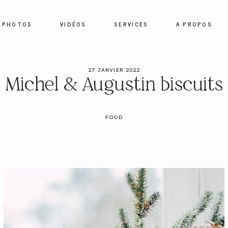
PHOTOS
VIDÉOS
SERVICES
A PROPOS
HOME
27 JANVIER 2022
Michel & Augustin biscuits
PHOTOS
FOOD
VIDÉOS
SERVICES
A PROPOS