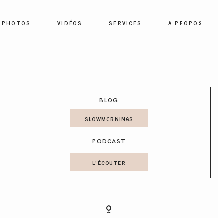
PHOTOS
VIDÉOS
SERVICES
A PROPOS
HOME
PHOTOS
BLOG
SLOWMORNINGS
VIDÉOS
PODCAST
SERVICES
L'ÉCOUTER
A PROPOS