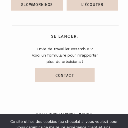
SLOWMORNINGS
L'ÉCOUTER
SE LANCER.
Envie de travailler ensemble ?
Voici un formulaire pour m'apporter
plus de précisions !
CONTACT
@ 2024 MARINE LE BERRE - IMAGES &
VIDEOS - TOUS DROITS RÉSERVÉS
Ce site utilise des cookies (au chocolat si vous voulez) pour
vous garantir une meilleure expérience client et ainsi